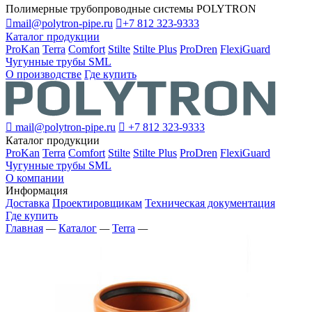
Полимерные трубопроводные системы POLYTRON

mail@polytron-pipe.ru

+7 812 323-9333
Каталог продукции
ProKan
Terra
Comfort
Stilte
Stilte Plus
ProDren
FlexiGuard
Чугунные трубы SML
О производстве
Где купить

mail@polytron-pipe.ru

+7 812 323-9333
Каталог продукции
ProKan
Terra
Comfort
Stilte
Stilte Plus
ProDren
FlexiGuard
Чугунные трубы SML
О компании
Информация
Доставка
Проектировщикам
Техническая документация
Где купить
Главная
—
Каталог
—
Terra
—