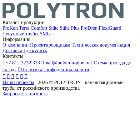
Каталог продукции
ProKan
Terra
Comfort
Stilte
Stilte Plus
ProDren
FlexiGuard
Чугунные трубы SML
Информация
О компании
Проектировщикам
Техническая документация
Доставка
Где купить
Контакты

+7 812 323-9333

mail@polytron-pipe.ru

Схема проезда до
склада

Политика конфиденциальности






Наши проекты
|
2026
©
POLYTRON - канализационные
трубы от российского производства
Запросить стоимость